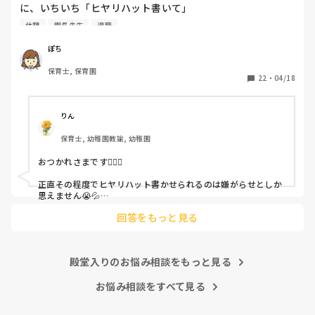
に、いちいち「ヒヤリハット書いて」

と書かされ

休憩
園長先生
退職
休憩時間に書くしかなく、辛いです

（そう言う本人は書かない）

ぽち
保育士, 保育園
しかも、上司に↑この内容でも

22
・
04/18
「どうしたらなくせるか」

ちゃんと考えて対策を練って書き込むようにと。

呼ばれて一緒に対策を考えさせられること多数

りん
保育士, 幼稚園教諭, 幼稚園
これだけで30〜40分拘束されて辛いです

おつかれさまです🙇🏻‍♀️

皆さんの園はどうですか?
正直その程度でヒヤリハット書かせられるのは嫌がらせとしか
思えません😭💦

他の先生方も同様のことをされているのでしょうか？

回答をもっと見る
あまりご無理されませんよう…😢
殿堂入りのお悩み相談をもっと見る
お悩み相談をすべて見る