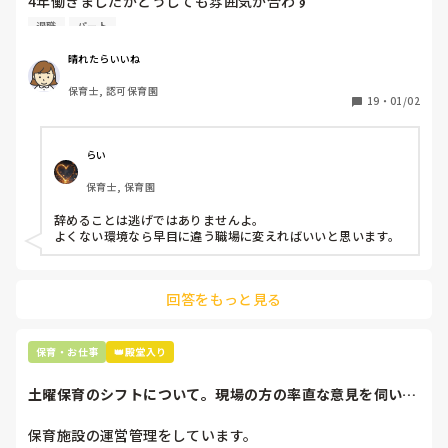
4年働きましたがどうしても雰囲気が合わず

退職しようと思っています。

退職
パート
周りの職員は、勤続10年以上から何十年という先生がほとん
晴れたらいいね
どです。

保育士, 認可保育園
保護者子どもの愚痴悪口が多く、

19
・
01/02
子どもの前でも

今で言う不適切保育も　

仕方ないよね

らい
もう何も言わずに

保育士, 保育園
子どもの言いなりになればいいんだね

などいう意見で…

辞めることは逃げではありませんよ。

よくない環境なら早目に違う職場に変えればいいと思います。
上の先生に相談することは難しそうです。

主任は同じ考えですし、園長は不在のことが多いです。

回答をもっと見る
最後の職場にしようと思っていましたが

正直苦しい。

辞めることは逃げ、と、過去辞めた人も何年も言われ続けて
保育・お仕事
👑殿堂入り
土曜保育のシフトについて。現場の方の率直な意見を伺いた
いです。
保育施設の運営管理をしています。
