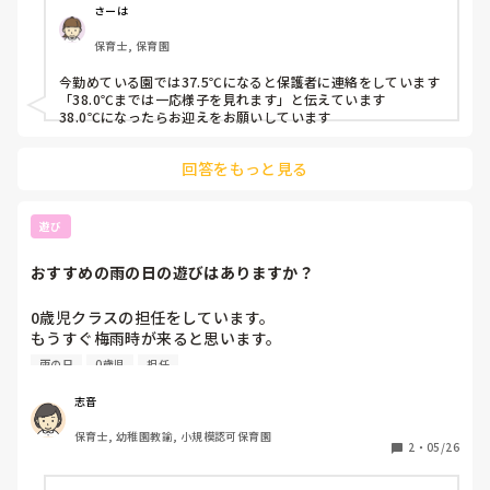
さーは
保育士, 保育園
今勤めている園では37.5℃になると保護者に連絡をしています

「38.0℃までは一応様子を見れます」と伝えています

38.0℃になったらお迎えをお願いしています
回答をもっと見る
遊び
おすすめの雨の日の遊びはありますか？
0歳児クラスの担任をしています。

もうすぐ梅雨時が来ると思います。

そこで、皆さんは雨の日にどんな遊びをしていますか？もし
雨の日
0歳児
担任
よければおすすめの雨の日の遊びを教えていただきたいで
す。よろしくお願いします。
志音
保育士, 幼稚園教諭, 小規模認可保育園
2
・
05/26