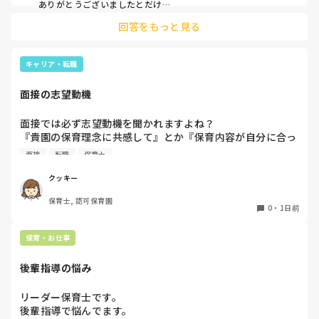
ありがとうございましたとだけ

伝えて個人情報の履歴書は渡さず帰ります🥺！

回答をもっと見る
一応、持参の準備だけはしときます！

キャリア・転職
面接の志望動機
面接では必ず志望動機を聞かれますよね？

『貴園の保育理念に共感して』とか『保育内容が自分に合っ
てると思いました』等々が多いかと思いますが、実際はどう
面接
転職
保育士
なのでしょうか？

私自身、園の雰囲気とか園の規模、保育内容は勘案しますが
クッキー
正直なところ、家から通いやすいか、給与はどうか…という
保育士, 認可保育園
ところに重きを置いています

0
・
1日前
もちろんそんなことは話せませんが

皆さんは、志望動機をどのように答えていますか？また、本
保育・お仕事
音はどうですか？
後輩指導の悩み
リーダー保育士です。

後輩指導で悩んでます。
