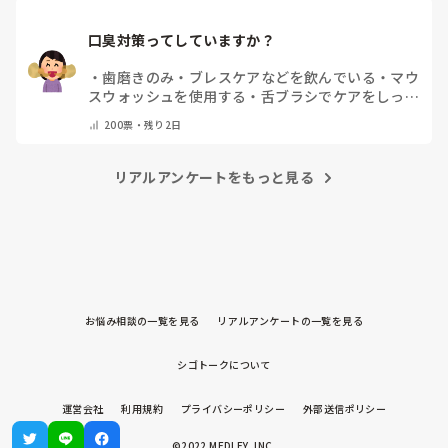
口臭対策ってしていますか？
・
歯磨きのみ
・
ブレスケアなどを飲んでいる
・
マウ
スウォッシュを使用する
・
舌ブラシでケアをしっか
りする
・
フリスクをかじる
・
気にしたことない
・
そ
200
票・
残り2日
の他(コメントで教えて下さい)
リアルアンケートをもっと見る
お悩み相談の一覧を見る
リアルアンケートの一覧を見る
シゴトークについて
運営会社
利用規約
プライバシーポリシー
外部送信ポリシー
©2022 MEDLEY, INC.