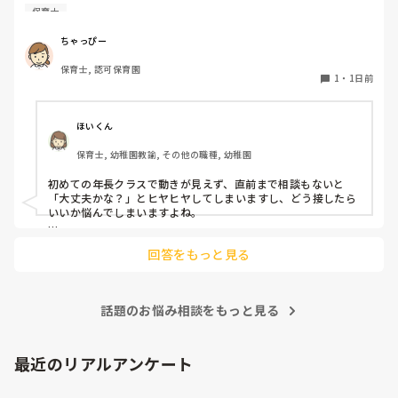
初めて年長を持つ後輩がいますが

保育士
初めての割にわからないことを聞きにこなかったり、聞かな
いで様子見てると直前になるまで何もアクションがなかった
ちゃっぴー
り

保育士, 認可保育園
他の職員に聞いてる様子もなくて

1
・
1日前
もう何考えてるんだかさっぱりです。

よほど自分に聞きづらいのか、聞く必要性さえ感じないの
ほいくん
か、もうよくわからないです。

保育士, 幼稚園教諭, その他の職種, 幼稚園
対応にも悩みます。
初めての年長クラスで動きが見えず、直前まで相談もないと
「大丈夫かな？」とヒヤヒヤしてしまいますし、どう接したら
いいか悩んでしまいますよね。

後輩側は「何が分からないかも分からない状態」だったり、
回答をもっと見る
「こんなこと聞いたら迷惑かな」と抱え込んでいるケースがと
ても多いです。

待つスタイルから一歩踏み出して、リーダー側から「〇〇の
話題のお悩み相談をもっと見る
件、どこまで進んだ？」「困ってることない？」と具体的に声
をかけて進捗を確認する仕組みを作ってみてください。

「毎日夕方に5分だけ進捗確認の時間を取る」などルール化し
最近のリアルアンケート
てしまうと、後輩も質問しやすくなりますよ。一人で抱え込ま
ず、声をかけやすい雰囲気作りから試してみてくださいね。