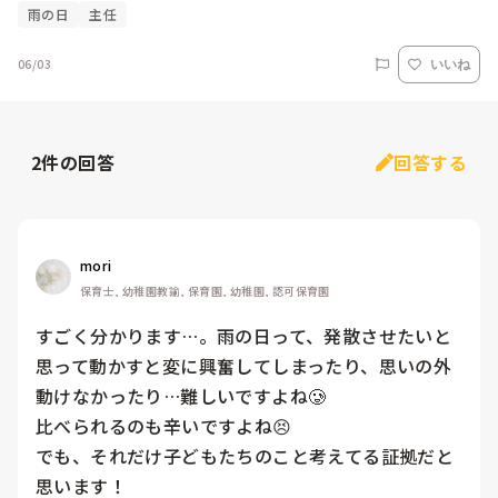
雨の日
主任
06/03
いいね
2
件の回答
回答する
mori
保育士, 幼稚園教諭, 保育園, 幼稚園, 認可保育園
すごく分かります…。雨の日って、発散させたいと
思って動かすと変に興奮してしまったり、思いの外
動けなかったり…難しいですよね🥲

比べられるのも辛いですよね😣

でも、それだけ子どもたちのこと考えてる証拠だと
思います！