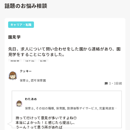
話題のお悩み相談
キャリア・転職
園見学
先日、求人について問い合わせをした園から連絡があり、園
見学をすることになりました。

私としては求人に応募したという認識ですが、『園見学をご
履歴書
持ち物
転職
案内させていただきたいです』とのことで持ち物について質
問しましたが、見学なので特にありませんとのこと

クッキー
保育士, 認可保育園
このような場合は本当に見学だけで終了なのでしょうか？

1
・
1日前
それとも、やはり履歴書や職務経歴書を持参した方が良いの
でしょうか？
わたあめ
保育士, その他の職種, 保育園, 放課後等デイサービス, 児童発達支援
施設
持って行けって意見が多いですよね🥺

本当によかった！と感じたら提出し、

うーん？って思う所があれば
