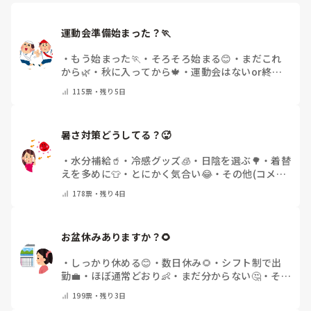
運動会準備始まった？🏃
・
もう始まった🏃
・
そろそろ始まる😊
・
まだこれ
から🌿
・
秋に入ってから🍁
・
運動会はないor終わ
った✨
・
その他(コメントで教えてください)
115
票・
残り5日
暑さ対策どうしてる？🥵
・
水分補給🥤
・
冷感グッズ🧊
・
日陰を選ぶ🌳
・
着替
えを多めに👕
・
とにかく気合い😂
・
その他(コメン
トで教えてください)
178
票・
残り4日
お盆休みありますか？🌻
・
しっかり休める😊
・
数日休み🌻
・
シフト制で出
勤💼
・
ほぼ通常どおり👶
・
まだ分からない🤔
・
その
他(コメントで教えてください)
199
票・
残り3日