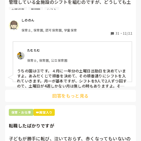
管理している全施設のシフトを組むのですが、どうしても土
曜保育だけは入れる方が少なく、いつも苦労しています。

土曜保育
管理職
シフト
応募の段階では皆、月1〜2回の土曜出勤があることに同意し
て入職しているはずですが、いざ勤務が始まると一日も土曜
しののん
出勤が出来ない方ばかりです。

保育士, 保育園, 認可保育園, 学童保育
31
・
12/22
そこで、

①土曜日の希望休は2日まで、と制限をかける

②毎月、必ず土曜保育に入ることのできる日を1日だけピッ
たむたむ
クアップしてもらう

保育士, 保育園, 公立保育園
③仮シフトが出た時、土曜出勤が難しければ自身で代わりの
人を交渉して見つけてもらう

うちの園は③です。４月に一年分の土曜日出勤日を決めていま
すよ。あみだくじで順番を決めて、その順番通りにシフトを入
上記のいずれかの対策を取り入れることを考えています。

れていきます。月一が基本ですが、シフトを9人で2人ずつ回す
ので、土曜日が4週しかない月は無しの時もありますよ。その
土曜日が出られない人は、同じシフト時間の人と自分で交代し
是非、現場の方の意見をお聞かせください。
回答をもっと見る
て貰い、主任に報告してます。
保育・お仕事
👑殿堂入り
転職したばかりですが
子どもが勝手に転び、泣いておらず、赤くなってもいないの