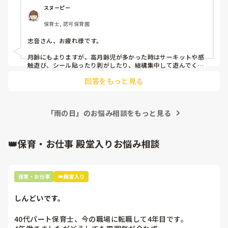
スヌーピー
保育士, 認可保育園
志音さん、お疲れ様です。

月齢にもよりますが、高月齢児が多かった時はサーキットや感
触遊び、シール貼ったり剥がしたり、結構集中して遊んでくれ
ていましたよ。

回答をもっと見る
45Lのゴミ袋を4枚、養生テープでくっつけて、パラバルーンも
どきを作りました。保育士がバサバサさせる下をハイハイした
り、寝っ転がってる子どもたちの上にフワフワ〜とさせたり。
「雨の日」のお悩み相談をもっと見る
これは月齢関係なく、みんな楽しんでいました。
👑保育・お仕事 殿堂入りお悩み相談
保育・お仕事
👑殿堂入り
しんどいです。
40代パート保育士、今の職場に転職して4年目です。
