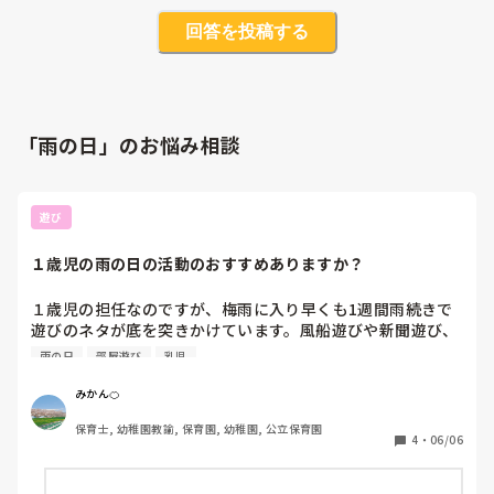
回答を投稿する
「雨の日」のお悩み相談
遊び
１歳児の雨の日の活動のおすすめありますか？
１歳児の担任なのですが、梅雨に入り早くも1週間雨続きで
遊びのネタが底を突きかけています。風船遊びや新聞遊び、
シール貼り、殴り書きは直近で既にしているので別の何かア
雨の日
部屋遊び
乳児
イデアがあれば教えてください。

また、サーキット遊びは室内遊びの定番でトンネルやマット
みかん🍊
の山などマンネリ化しつつあります。みなさんのサーキット
保育士, 幼稚園教諭, 保育園, 幼稚園, 公立保育園
遊びで取り入れている物あれば教えてください。
4
・
06/06