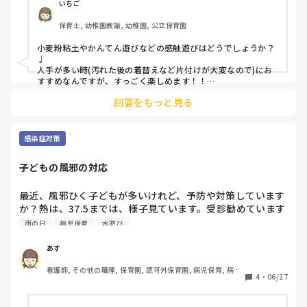
いちご
保育士, 幼稚園教諭, 幼稚園, 公立保育園
小麦粉粘土やかんてん遊びなどの感触遊びはどうでしょうか？
♩

人手が多い時(汚れた後の着替えなど片付けが大変なので)にお
すすめなんですが、すっごく楽しめます！！

…と言いながら2歳児さんクラスでしかやったことないんです
回答をもっと見る
が1歳児さんクラスでも楽しめると思います！
感染症対策
子どもの風邪の対応
最近、風邪ひく子どもが多いけれど、予防や対策しています
か？熱は、37.5までは、様子見ています。受診勧めています
か？
雨の日
病児保育
水遊び
あす
看護師, その他の職種, 保育園, 認可外保育園, 病児保育, 病院
4
・
06/27
内保育, その他の職場