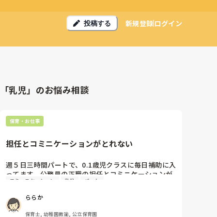
新規登録
ログイン
投稿する
「乳児」のお悩み相談
保育・お仕事
担任とコミニケーションがとれない
週５日三時間パートで、0.1歳児クラスに毎日補助に入
ってます。公務員の正職の担任とコミニケーションが
コミュニケーション
乳児
パート
うまくとれません。子供のことや、仕事の内容は、話
すとなぜか一言で終わってしまいます、私がコミュニ
ららか
ケーションが苦手です。担任からみると、苦手でしょ
うか？
保育士, 幼稚園教諭, 公立保育園