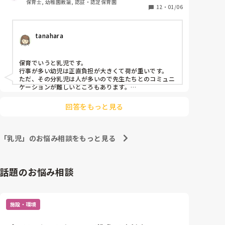
保育士, 幼稚園教諭, 認証・認定保育園
験してみたいと思っています。おしゃべりも楽しそう
12
・
01/06
だし。

みなさんの経験したいクラスを教えてください。
tanahara
保育でいうと乳児です。

行事が多い幼児は正直負担が大きくて荷が重いです。

ただ、その分乳児は人が多いので先生たちとのコミュニ
ケーションが難しいところもあります。

どっちを取るかって感じです。
回答をもっと見る
「乳児」のお悩み相談をもっと見る
話題のお悩み相談
施設・環境