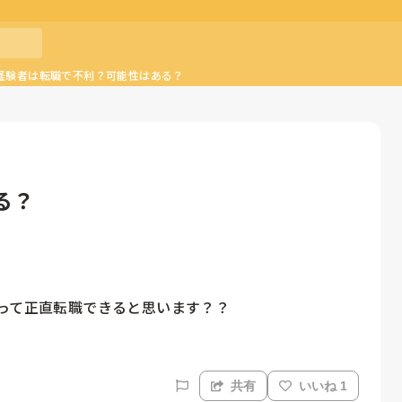
経験者は転職で不利？可能性はある？
る？
人って正直転職できると思います？？
共有
いいね 1