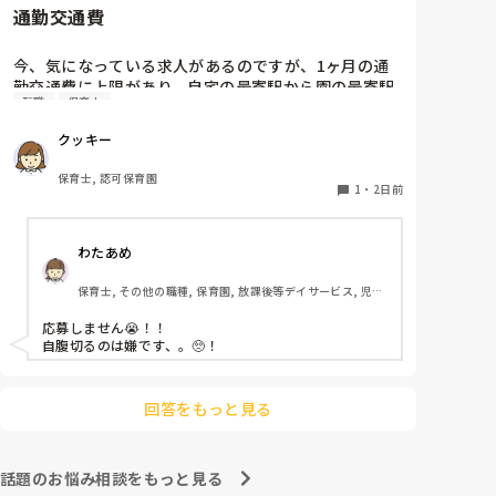
通勤交通費
ホールに行っているクラスにお邪魔するのも良いかなと
思います！いつもと違うおもちゃ、室内に興味津々で
す！
今、気になっている求人があるのですが、1ヶ月の通
勤交通費に上限があり、自宅の最寄駅から園の最寄駅
転職
保育士
までの通勤定期代が5,000円ほどオーバーします

たかが5,000円と考えるか…

クッキー
私としてはなかなか大きい金額なので、この時点で応
募を迷っているのですが、皆さんならどうしますか？
保育士, 認可保育園
1
・
2日前
わたあめ
保育士, その他の職種, 保育園, 放課後等デイサービス, 児童
発達支援施設
応募しません😭！！

自腹切るのは嫌です、。🥺！

回答をもっと見る
話題のお悩み相談をもっと見る