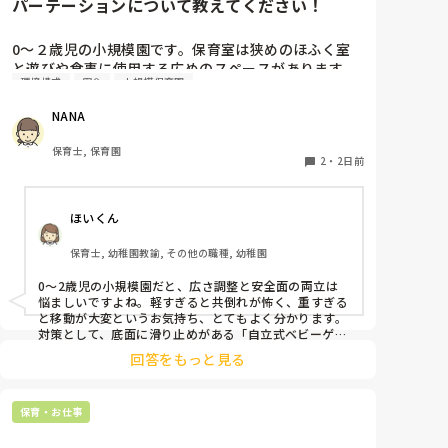
パーテーションについて教えてください！
0〜２歳児の小規模園です。保育室は狭めのほふく室
と遊びや食事に使用する広めのスペースがあります。
環境構成
安全
小規模保育園
広すぎると走り回ったりして落ち着かないので、活動
によってパーテーションで仕切っています。このパー
NANA
テーションがウレタンのような素材で軽いので、ちょ
っと体が当たると倒れたり、つかまり立ちが不安定な
保育士, 保育園
子にとっては共倒れになったりで危険です。かと言っ
2
・
2日前
て固定してしまうと活動によって柔軟に移動すること
ができなくなってしまうし…以前勤務していた園では
ほいくん
しっかりした重いものを置いていましたが、移動が大
変で使い勝手が悪く、子どもがぶつかって倒れた時に
保育士, 幼稚園教諭, その他の職種, 幼稚園
怖い思いをしました。

皆さんの園ではどんなもので工夫されていますか？
0〜2歳児の小規模園だと、広さ調整と安全面の両立は
悩ましいですよね。軽すぎると共倒れが怖く、重すぎる
と移動が大変というお気持ち、とてもよく分かります。

対策として、底面に滑り止めがある「自立式ベビーゲー
ト」なら、つかまり立ちでも倒れにくく移動も楽でおす
回答をもっと見る
すめです。また、ストッパー付きキャスターをつけたロ
ー棚を仕切りにすれば、倒れず収納にもなって一石二鳥
です。

保育・お仕事
今のウレタン製を活かすなら、壁や固定家具で挟む配置
にしたり、脚元に水入りペットボトルなどの重りを付け
て補強してみてくださいね。安全で使いやすい方法が見