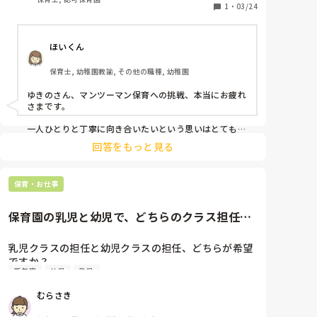
今後の研修で生かしたいです🙇‍♀️
1
・
03/24
ほいくん
保育士, 幼稚園教諭, その他の職種, 幼稚園
ゆきのさん、マンツーマン保育への挑戦、本当にお疲れ
さまです。

一人ひとりと丁寧に向き合いたいという思いはとても素
敵ですね。

回答をもっと見る
マンツーマンでは、突発的な事態を自分一人で判断する
責任の重さや、他者の目がない中での保育の客観性維
持、保護者との信頼関係構築の比重、そして社会性をど
保育・お仕事
う広げるかといった点が不安になりがちです。

ゆきのさんの誠実な姿勢があれば、経験を通じて必ず自
保育園の乳児と幼児で、どちらのクラス担任を
したいですか？
乳児クラスの担任と幼児クラスの担任、どちらが希望
ですか？

新年度
幼児
乳児
私の園では、乳児クラスが人気です。

もうすぐ、新年度担任のクラス発表があるため、新し
むらさき
いクラスの話題がよく出ます。

私は、幼児クラスの経験がないため、幼児クラスも経