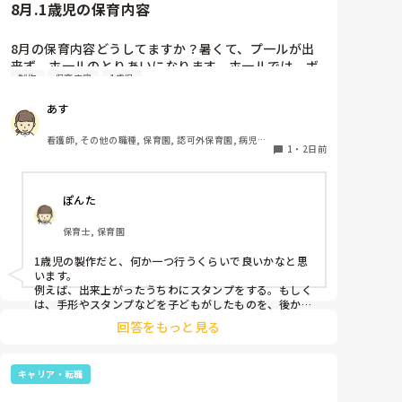
8月.1歳児の保育内容
8月の保育内容どうしてますか？暑くて、プ一ルが出
来ず、ホ一ルのとりあいになります。ホ一ルでは、ボ
制作
保育内容
1歳児
一ルや平均台、風船で遊んでいます。製作で、うちわ
や望遠鏡や風鈴🎐製作をしたりしますが、なかなか、
あす
集中できません。1歳児クラスです、玩具で遊ばせな
がら、何人かずつよんで、やっています。何か、いい
看護師, その他の職種, 保育園, 認可外保育園, 病児保
アイデアや、工夫など、何でもいいので、教えて下さ
1
・
2日前
育, 病院内保育, その他の職場
い。
ぽんた
保育士, 保育園
1歳児の製作だと、何か一つ行うくらいで良いかなと思
います。

例えば、出来上がったうちわにスタンプをする。もしく
は、手形やスタンプなどを子どもがしたものを、後から
うちわの形に切る。1歳児なんて集中できないです。興
回答をもっと見る
味を持って来てくれただけで十分です。

お部屋では、ビニールシートを敷いて、片栗粉粘土、寒
キャリア・転職
天や春雨遊び、氷遊び、など間食遊びをたくさん行って
います。
