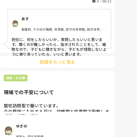
6
・
06/22
あす
看護師, その他の職種, 保育園, 認可外保育園, 病児保育, 病
院内保育, その他の職場
担任に、何をしたらいいか、質問したらいいと思いま
す。聞くのが難しかったら、指示されたことをして、補
助なので、子どもに聞きながら、子どもが怪我しないよ
うに寄り添っていたら、いいと思います。
回答をもっと見る
保育・お仕事
現場での不安について
居宅訪問型で働いています。

今の職場に入社する前は、幼稚園と保育園で勤務しま
乳児
転職
遊び
した。子どもに「待っててね」と言うのが嫌になり転
職しました。今はマンツーマンで保育をしています。

ゆきの
マンツーマ保育の不安はどんなことがあるのか教えて
下さい！

保育士, 認可保育園