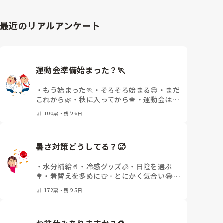
最近のリアルアンケート
運動会準備始まった？🏃
・
もう始まった🏃
・
そろそろ始まる😊
・
まだ
これから🌿
・
秋に入ってから🍁
・
運動会はな
いor終わった✨
・
その他(コメントで教えて
100
票・
残り6日
ください)
暑さ対策どうしてる？🥵
・
水分補給🥤
・
冷感グッズ🧊
・
日陰を選ぶ
🌳
・
着替えを多めに👕
・
とにかく気合い😂
・
その他(コメントで教えてください)
172
票・
残り5日
お盆休みありますか？🌻