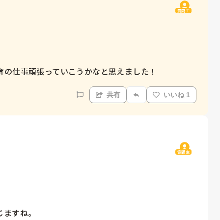
質問主
育の仕事頑張っていこうかなと思えました！
共有
いいね 1
質問主
じますね。