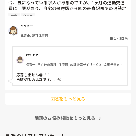
今、気になっている求人があるのですが、1ヶ月の通勤交通
費に上限があり、自宅の最寄駅から園の最寄駅までの通勤定
期代が5,000円ほどオーバーします

転職
保育士
たかが5,000円と考えるか…

私としてはなかなか大きい金額なので、この時点で応募を迷
クッキー
っているのですが、皆さんならどうしますか？
保育士, 認可保育園
1
・
3日前
わたあめ
保育士, その他の職種, 保育園, 放課後等デイサービス, 児童発達支援
施設
応募しません😭！！

自腹切るのは嫌です、。🥺！

回答をもっと見る
話題のお悩み相談をもっと見る
最近のリアルアンケート