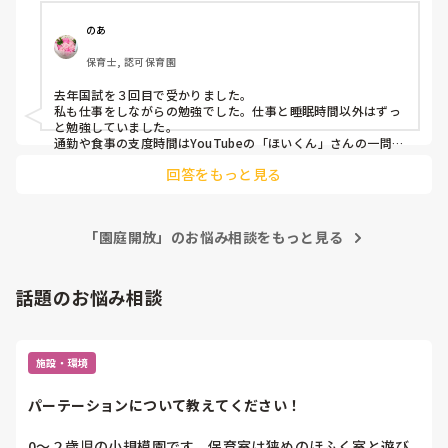
下手したら合格0なんじゃないかと？不安です。

働きながらの勉強なめてました。社会福祉に児童福祉が全滅
のあ
です。 時間もないし、1つでも多く合格科目増やす事に集中
保育士, 認可保育園
するって思ってるけど。一発合格したいのが本音です。みな
さんの勉強術をアドバイス頂けると幸いです。

去年国試を３回目で受かりました。

よろしくお願いいたします。

私も仕事をしながらの勉強でした。仕事と睡眠時間以外はずっ
と勉強していました。

追伸、以前はブラック保育園での心身ともに限界なときに支
通勤や食事の支度時間はYouTubeの「ほいくん」さんの一問一
答を流しながら。他は保育士試験のブログで一問一答。特に福
えてくれてた方々ありがとうございました。

回答をもっと見る
祉関係は落とす為の問題も用意されていて超難が多いです。保
今は新しい保育園で扶養内パートの子育て支援員として働か
育士試験の検索をかければ「○○先生の保育士メソッド」が出
せてもらっていますが、メリハリがあり、頼れる上司に初め
てきます。私も大変お世話になりました。福祉に関してはこの
て出会え、無視はありえないし、ギスギス感もなく穏やかで
先生の問題を中心に勉強される事をお勧めします。きめ細かな
保育が楽しくて仕方ない日々を過ごしています！やめてよか
「園庭開放」のお悩み相談をもっと見る
指導があります。

った！！  だからこそ、多くの科目を合格して保育士になっ
福祉問題は大変難しい為、一発合格は考えず、まず取れる科目
から取られると良いと思いますよ。

て正規になりたい！  頑張れ自分ー！同志がいたら嬉しいで
頑張ってください。
話題のお悩み相談
す！
施設・環境
パーテーションについて教えてください！
0〜２歳児の小規模園です。保育室は狭めのほふく室と遊び