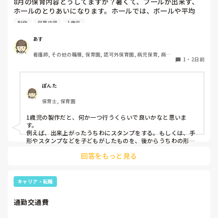
8月の保育内容どうしてますか？暑くて、プ一ルが出来ず、
ホ一ルのとりあいになります。ホ一ルでは、ボ一ルや平均
台、風船で遊んでいます。製作で、うちわや望遠鏡や風鈴🎐
制作
保育内容
1歳児
製作をしたりしますが、なかなか、集中できません。1歳児
クラスです、玩具で遊ばせながら、何人かずつよんで、やっ
あす
ています。何か、いいアイデアや、工夫など、何でもいいの
看護師, その他の職種, 保育園, 認可外保育園, 病児保育, 病院
で、教えて下さい。
1
・
2日前
内保育, その他の職場
ぽんた
保育士, 保育園
1歳児の製作だと、何か一つ行うくらいで良いかなと思いま
す。

例えば、出来上がったうちわにスタンプをする。もしくは、手
形やスタンプなどを子どもがしたものを、後からうちわの形に
切る。1歳児なんて集中できないです。興味を持って来てくれ
回答をもっと見る
ただけで十分です。

お部屋では、ビニールシートを敷いて、片栗粉粘土、寒天や春
雨遊び、氷遊び、など間食遊びをたくさん行っています。

キャリア・転職
ホールに行っているクラスにお邪魔するのも良いかなと思いま
通勤交通費
す！いつもと違うおもちゃ、室内に興味津々です！