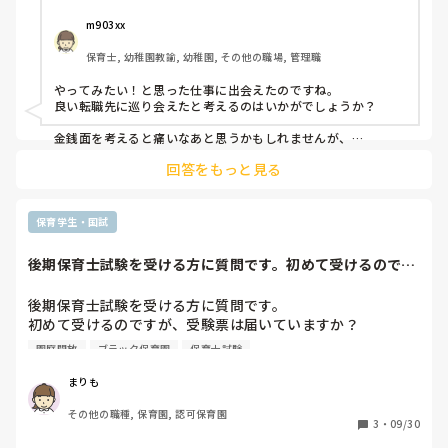
転職先

子育て支援センターなのでほぼ残業なし、持ち帰りもおそら
m903xx
くなし、担任業務なし、人間関係は入らないとわからない、
保育士, 幼稚園教諭, 幼稚園, その他の職場, 管理職
転職直後は年収306万

やってみたい！と思った仕事に出会えたのですね。

どちらも基本給とボーナスの額は変わりません。

良い転職先に巡り会えたと考えるのはいかがでしょうか？

ただ、ついてくる手当が子育て支援センターのが少なく前職
よりも月給が3.9万ダウン。一人暮らしも必須の地域なの
金銭面を考えると痛いなあと思うかもしれませんが、

下がるのは収入のみで、

で、家賃光熱費もかかってきます。

回答をもっと見る
心の余裕と時間は、今以上に増えるのではないでしょうか？🩷

仕事量的には恐らく減ると思いますが悩みますね。

ただ、やってみたいと思っていたお仕事で、実家からは離れ
今まで見えてこなかった世界（仕事以外にも）に出会えると思
ますが県内でのお仕事ですし、事業所内異動で手当がついて
保育学生・国試
くる保育園に移ることも将来的に可能です。なので、挑戦し
てみて給与や仕事内容が合わないってなってから考えるのも
後期保育士試験を受ける方に質問です。初めて受けるのです
ありなのかなとも思います。難しい。
が、受験票は届い...
後期保育士試験を受ける方に質問です。

初めて受けるのですが、受験票は届いていますか？

園庭開放
ブラック保育園
保育士試験
そして、どのように勉強していますか。

過去問4年分と予想模試2年分やっています。

まりも
苦手項目をテキストや保育指針で復習しますが、

その他の職種, 保育園, 認可保育園
新たな問題がくると壁にぶち当たり潰そうと必死にやれば

3
・
09/30
最初にこなした問題を忘れ赤点。
