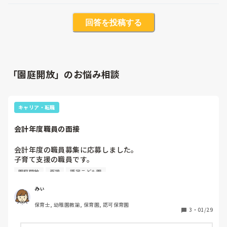
回答を投稿する
「園庭開放」のお悩み相談
キャリア・転職
会計年度職員の面接
会計年度の職員募集に応募しました。

子育て支援の職員です。

今度面接があるのですが、面接はどのようなことを聞かれる
園庭開放
面接
認定こども園
可能性がありますか？ご経験ある方、教えて下さい。
みぃ
保育士, 幼稚園教諭, 保育園, 認可保育園
3
・
01/29