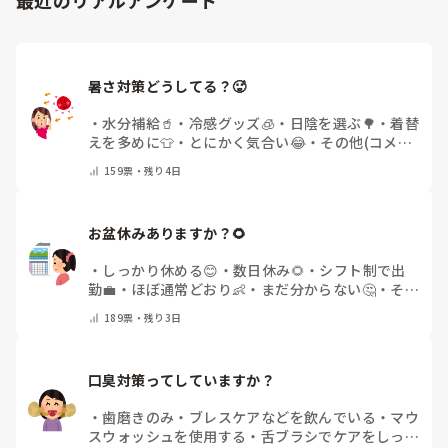
暑さ対策どうしてる？🥵
・
水分補給🥤
・
冷感グッズ🧊
・
日陰を選ぶ🌳
・
着替
えを多めに👕
・
とにかく気合い😂
・
その他(コメン
トで教えてください)
159
票・
残り4日
お盆休みありますか？🌻
・
しっかり休める😊
・
数日休み🌻
・
シフト制で出
勤💼
・
ほぼ通常どおり👶
・
まだ分からない🤔
・
その
他(コメントで教えてください)
189
票・
残り3日
口臭対策ってしていますか？
・
歯磨きのみ
・
ブレスケアなどを飲んでいる
・
マウ
スウォッシュを使用する
・
舌ブラシでケアをしっか