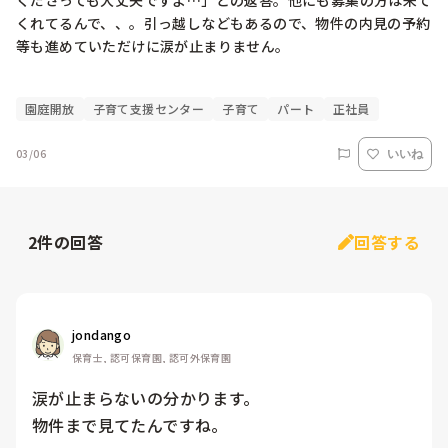
くださっても大丈夫ですよ…」との返答。他にも募集の方は来て
くれてるんで、、。引っ越しなどもあるので、物件の内見の予約
等も進めていただけに涙が止まりません。

園庭開放
子育て支援センター
子育て
パート
正社員
03/06
いいね
2
件の回答
回答する
jondango
保育士, 認可保育園, 認可外保育園
涙が止まらないの分かります。

物件まで見てたんですね。
