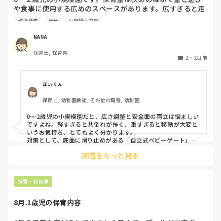
や食事に使用する広めのスペースがあります。広すぎると走
り回ったりして落ち着かないので、活動によってパーテーシ
環境構成
安全
小規模保育園
ョンで仕切っています。このパーテーションがウレタンのよ
うな素材で軽いので、ちょっと体が当たると倒れたり、つか
NANA
まり立ちが不安定な子にとっては共倒れになったりで危険で
保育士, 保育園
す。かと言って固定してしまうと活動によって柔軟に移動す
2
・
2日前
ることができなくなってしまうし…以前勤務していた園では
しっかりした重いものを置いていましたが、移動が大変で使
い勝手が悪く、子どもがぶつかって倒れた時に怖い思いをし
ほいくん
ました。

保育士, 幼稚園教諭, その他の職種, 幼稚園
皆さんの園ではどんなもので工夫されていますか？
0〜2歳児の小規模園だと、広さ調整と安全面の両立は悩ましい
ですよね。軽すぎると共倒れが怖く、重すぎると移動が大変と
いうお気持ち、とてもよく分かります。

対策として、底面に滑り止めがある「自立式ベビーゲート」な
ら、つかまり立ちでも倒れにくく移動も楽でおすすめです。ま
回答をもっと見る
た、ストッパー付きキャスターをつけたロー棚を仕切りにすれ
ば、倒れず収納にもなって一石二鳥です。

今のウレタン製を活かすなら、壁や固定家具で挟む配置にした
り、脚元に水入りペットボトルなどの重りを付けて補強してみ
保育・お仕事
てくださいね。安全で使いやすい方法が見つかるよう応援して
8月.1歳児の保育内容