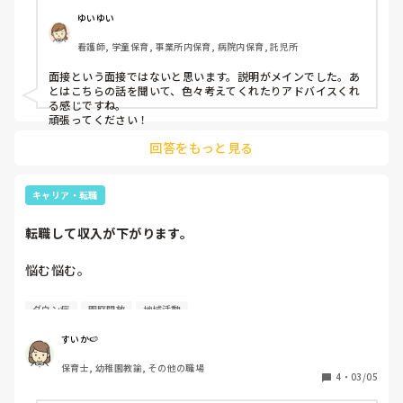
ゆいゆい
看護師, 学童保育, 事業所内保育, 病院内保育, 託児所
面接という面接ではないと思います。説明がメインでした。あ
とはこちらの話を聞いて、色々考えてくれたりアドバイスくれ
る感じですね。

頑張ってください！
回答をもっと見る
キャリア・転職
転職して収入が下がります。
悩む悩む。

転職をして収入が下がるのが悩む。

ダウン症
園庭開放
地域活動
前職

すいか🍉
残業未払、持ち帰りあり、人間関係微妙、5年目は年収370
保育士, 幼稚園教諭, その他の職場
万

4
・
03/05