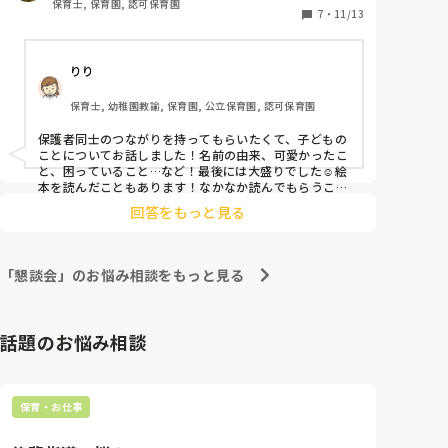
保育士, 保育園, 認可保育園
7
・
11/13
りり
保育士, 幼稚園教諭, 保育園, 公立保育園, 認可保育園
保護者同士のつながりを持ってもらいたくて、子どもの
ことについてお話しました！名前の由来、可愛かったこ
と、困っていること…など！最後には大盛りでした☺️絵
本を読んだこともあります！なかなか読んでもらうこと
がないから、嬉しかったと言ってもらいました🪽
回答をもっと見る
「懇談会」のお悩み相談をもっと見る
話題のお悩み相談
保育・お仕事