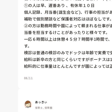
①の人は早、遅番あり 、有休年１０日

個人記録、月当番(誕生会など)、行事の担当が
補助で個別懇談など保護者対応はほぼなしです。
②の方は勤務時間や園によって頼まれる仕事が
当番を担当するけことがあったりと様々です。

一応６時間以上は休憩４５分７時間半1時間で
す。

検診は普通の検診のみでドックは年齢で実費で受
給料は新卒の方と同じくらいですがボーナスは1/
給料的に仕事量はとんとんですが園によっては
06/11
あっきぃ
保育士, 保育園