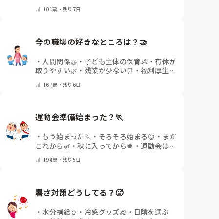
の雰囲気が違う💬
・
給料が違う
・
転職経験な
す。

いるのでしょうか。

101
票・
残り7日
し
・
その他(コメントで教えてください)
痛みには強い方と思っていました。

出産等で、幾度か開腹手術をしましたが、翌日には歩
今の職場の好きなところは？🤝 
けましたし…

・
人間関係🤝
・
子ども主体の保育👶
・
有休が
今回は、今少し治まっている痛みがぶり返したどうし
取りやすい🌿
・
残業が少ない⏰
・
福利厚生・
ようという思いもあり、ちょっと無理かも…と思い始
待遇✨
・
その他(コメントで教えてください)
めています。

167
票・
残り6日
まだ急性期ということと、昔、夫が腰を痛めてすぐに
整骨院に行ってより酷くなって帰ってきたことがあ
運動会準備始まった？🏃
り、怖くて行けていません。

・
もう始まった🏃
・
そろそろ始まる😊
・
まだ
これから🌿
・
秋に入ってから🍁
・
運動会はな
いor終わった✨
・
その他(コメントで教えて
194
票・
残り5日
ください)
暑さ対策どうしてる？🥵
・
水分補給🥤
・
冷感グッズ🧊
・
日陰を選ぶ