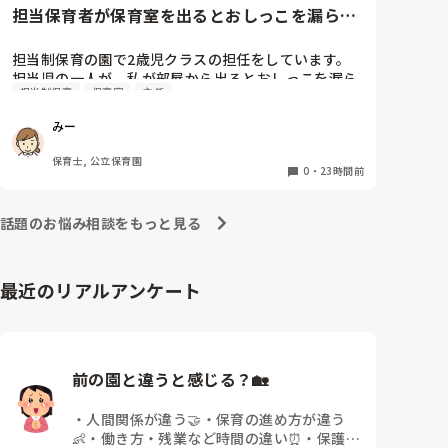
自転車通勤ですが、それも、膝や太ももに痛みが来始
担当保育者が保育室を出るとおしっこを漏らす
めました。

2歳児
担当制保育の園で2歳児クラスの担任をしています。

今は８月。

担当児の一人が、私が部屋から出るとおしっこを漏ら
１週間休んでいます。

担当制保育
保育室
主任
すようになりました。

その子はパンツで過ごしていて、排尿間隔も空いてい
家でもやることはあります。

みー
ます。4月から私への執着が強かったのですが、特に
日常生活すら支障をきたすほどになりました。

寝かしつけの時に私がそばに行かないと繰り返し大き
保育士, 公立保育園
い声で呼んだり私が寝かしつけしている子にちょっか
0
・
23時間前
椅子に座って作業をすれば？

いを出したり、何回もトイレに行きたいと言っていま
と、園で言われました。

した。行ったところで出ないこともしばしば… 

なので、子ども椅子程度の高さの踏み台に座って、試
話題のお悩み相談をもっと見る
パンツで寝れる子が増えてきて、寝かしつけの時にト
してみました。

イレに行きたい子が時差でいるのですが、私がその対
応で外に出ようとするとその子も行きたがります。

ただじっと座っていても、5分も座ればお尻に痛みが
最近のリアルアンケート
しかし寝かしつけに入る前にトイレでしっかり排尿し
きます。

ているので、その子には待っててねといい外に出てい
この高さの作業だと意外に、

ました。今日はそれで2回漏らしています。

体をひねる、少し立ち上がる、体を折りたたむような
2回目は私は見ていないのですが、かなり微量だった
姿勢になること多いことに気づきました。

そうで、クラスのリーダーの先生から絞り出して注意
その度にあちらこちらに痛みが来て

前の園と違うと感じる？🏡
を引こうとしているように見えると言われました。

立ち上がる時には、膝や太ももが固まり痛みが……

日頃からそのことの関わりはしっかり持てるように意
・
人間関係が違う🤝
・
保育の進め方が違う
識はしていますが…

👶
・
働き方・残業など時間の違い⏰
・
保護者
今後どのように関わっていけばいいのか悩んでいま
腰痛、膝痛お持ちの方は、どの程度の痛みで働かれて