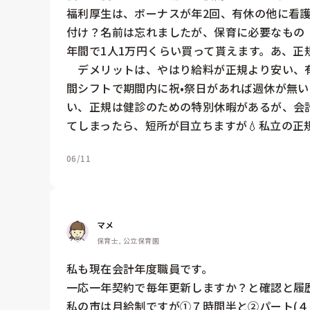
福利厚生は、ボーナスが年2回、有休の他に看
付け？名前は忘れましたが、保育に必要なもの
年間で1人1万円くらい買って貰えます。あ、正規
　デメリットは、やはり給料が正規より安い、
間シフトで期間内に祝•祭日があれば週休が無
い、正規は健診のための特別休暇があるが、会
てしまったら、短所が目立ちますが💧私立の正
06/11
マメ
保育士, 公立保育園
私も現在会計年度職員です。

一応一年契約で毎年更新しますか？と確認と履歴
私の市は月給制ですが①７時間半と②パート(４