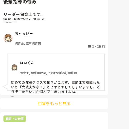
後輩指導の悩み
リーダー保育士です。

後輩指導で悩んでます。

保育士
初めて年長を持つ後輩がいますが

初めての割にわからないことを聞きにこなかったり、
ちゃっぴー
聞かないで様子見てると直前になるまで何もアクショ
ンがなかったり

保育士, 認可保育園
他の職員に聞いてる様子もなくて

2
・
2日前
もう何考えてるんだかさっぱりです。

ほいくん
よほど自分に聞きづらいのか、聞く必要性さえ感じな
いのか、もうよくわからないです。

保育士, 幼稚園教諭, その他の職種, 幼稚園
対応にも悩みます。
初めての年長クラスで動きが見えず、直前まで相談もな
いと「大丈夫かな？」とヒヤヒヤしてしまいますし、ど
う接したらいいか悩んでしまいますよね。

後輩側は「何が分からないかも分からない状態」だった
回答をもっと見る
り、「こんなこと聞いたら迷惑かな」と抱え込んでいる
ケースがとても多いです。

保育・お仕事
待つスタイルから一歩踏み出して、リーダー側から「〇
〇の件、どこまで進んだ？」「困ってることない？」と
具体的に声をかけて進捗を確認する仕組みを作ってみて