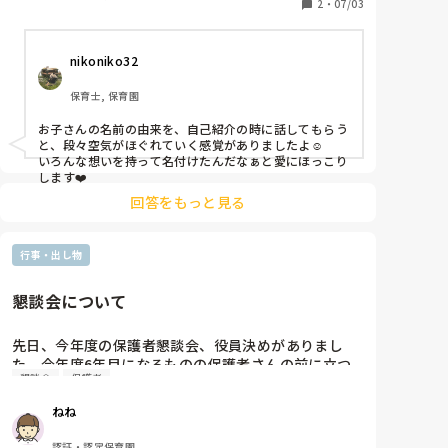
今まで

2
・
07/03
・ジャンケン列車

・わらべ歌

nikoniko32
・先生たちで1曲

・ちょっとしたクイズ「マッチ棒を1本だけ動かし
保育士, 保育園
て…」とかのやつ。

など、やったことがあります。
お子さんの名前の由来を、自己紹介の時に話してもらう
と、段々空気がほぐれていく感覚がありましたよ☺️

いろんな想いを持って名付けたんだなぁと愛にほっこり
します❤️
回答をもっと見る
行事・出し物
懇談会について
先日、今年度の保護者懇談会、役員決めがありまし
た。今年度6年目になるものの保護者さんの前に立つ
懇談会
保護者
のは緊張して、頭が真っ白になり、しどろもどろで懇
談会を進めていってしまいました（ ;  ; ）　

ねね
わたしのクラスは役員極めも行わなければならないの
ですが、私の準備不足もありくじ引きのくじを用意で
認証・認定保育園