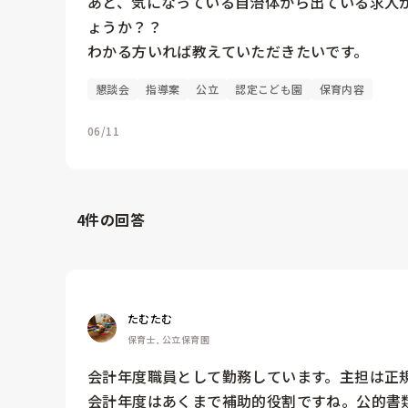
あと、気になっている自治体から出ている求人
ょうか？？

わかる方いれば教えていただきたいです。
懇談会
指導案
公立
認定こども園
保育内容
06/11
4
件の回答
たむたむ
保育士, 公立保育園
会計年度職員として勤務しています。主担は正
会計年度はあくまで補助的役割ですね。公的書