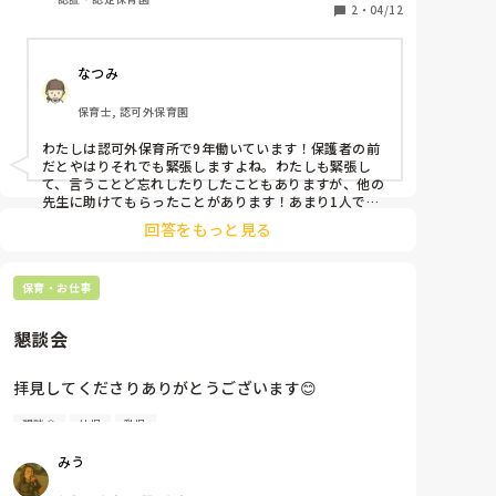
きてきませんでした、、。

2
・
04/12
急遽他の先生方が用意してくださったので、どうにか
なったのですが、くじ引きが用意できるまでも、いい
なつみ
対応をできず黙ったままになってしまいました、、。

保育士, 認可外保育園
大失敗をしてしまい、今年度最先不安です😭
わたしは認可外保育所で9年働いています！保護者の前
だとやはりそれでも緊張しますよね。わたしも緊張し
て、言うことど忘れしたりしたこともありますが、他の
先生に助けてもらったことがあります！あまり1人で抱
え込まず、周りの先生と連携をとって助け合っていけた
回答をもっと見る
らいいですね！
保育・お仕事
懇談会
拝見してくださりありがとうございます😊

懇談会
幼児
乳児
今月の27日に2歳児クラスの懇談会があります。

保護者同士、少人数での懇談内容でおすすめはありま
みう
すか？
