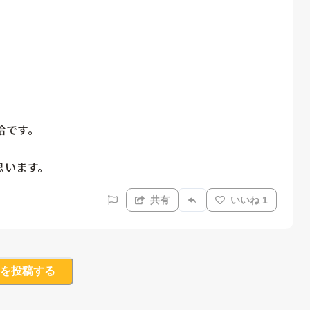
です。

思います。
共有
いいね 1
を投稿する