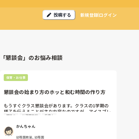
新規登録
ログイン
投稿する
「懇談会」のお悩み相談
保育・お仕事
懇談会の始まり方のホッと和む時間の作り方
もうすぐクラス懇談会があります。クラスの1学期の
様子を伝えることが主な内容なのですが、アイスブレ
懇談会
幼稚園教諭
保育士
イクとして、始まる前にちょっとしたゲームをしたり
するのですが、みなさんの園はそのようなことはされ
かんちゃん
ますか？もしされたことがあるなら、どんなことされ
ましたか？

幼稚園教諭, 幼稚園