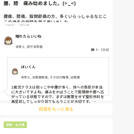
腰、膝　痛み始めました。(>_<)
ください。

「毎日夕方に5分だけ進捗確認の時間を取る」などルー
腰痛、膝痛、股関節痛の方、多くいらっしゃるなとこ
ル化してしまうと、後輩も質問しやすくなりますよ。一
この過去の投稿を見て思いました。

人で抱え込まず、声をかけやすい雰囲気作りから試して
1歳児
正社員
みてくださいね。
私は50代正社員1歳児担任です。

晴れたらいいね
という私も、２週間前、初めて腰痛になりました。

保育士, 認可保育園
右腰が痛くて、起き上がれない。

4
・
1日前
ようやく起き上がっても、立てない。

ようやく立てたら、しゃがめない。

ほいくん
驚きました。

保育士, 幼稚園教諭, その他の職種, 幼稚園
通院して、コルセット、湿布、痛み止め、電気などで
1歳児クラスは抱っこや中腰が多く、体への負担が本当
１週間乗り切ったら

に大きいですよね。痛みをかばうことで股関節や膝へ広
週末には、左が痛みだし、これも痛み止めや湿布で抑
がっている状態ですので、まずは無理をせず整形外科を
えて仕事をしていたら、

再受診してしっかり診てもらうことが大切です。

現場復帰の際は、床での立ち座りを避けるために低い椅
股関節、お尻、太もも、膝まで来はじめてしまいまし
回答をもっと見る
子を活用したり、抱っこや重い作業は周囲の先生に相談
た。

して頼むようにしてください。今はご自身の体を最優先
床から支えなしに立ち上がりにくくなり、痛みが走り
に、しっかり休んでくださいね。
ます。

保育・お仕事
立ち続けると、腰や股関節にきます。
