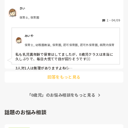
きい
保育士, 保育園
2
・
04/09
みいや
保育士, 幼稚園教諭, 保育園, 認可保育園, 認可外保育園, 病院内保育
私も乳児異年齢で保育はしてましたが、0歳児クラスは本当に
久しぶりで、毎日大慌てで目が回りそうです😵‍💫

3人対1人は無理がありますよね💦

回答をもっと見る
今週が無事に終わってホッとしてます😮‍💨来週からもがんばりま
しょうね！
「0歳児」のお悩み相談をもっと見る
話題のお悩み相談