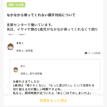
保育・お仕事
なかなから帰ってくれない親子対応について
支援センターで働いています。

先日、イヤイヤ期の1歳児がなかなか帰ってくれなくて困り
ました。やりたかったことがあったみたいなのでそれをやっ
遊び
1歳児
てもらったのですが、じゃ帰ろうってなった時に結局またイ
ヤイヤでギャーギャーで、流石に閉所時間15分も過ぎてるし
まるこ
で、部屋から出てもギャーギャー止まらず、最後の最後でや
保育士, 保育園
っとお母さんが抱っこして帰っていったのですが、どうすれ
3
・
11日前
ばよかったのか。こんな時どんな対応がありますでしょう
か。教えて頂きたいです。
ひぃ
保育士, 認可保育園
お疲れさまでした😌

1歳頃は「帰りたくない」「もっと遊びたい」という気持ちを
切り替えるのが難しい時期ですよね。

私なら、閉所時間が近づいたら「あと○分でおしまいだよ」
「最後はこれをやったら帰ろうね」と少し前から繰り返し伝え
回答をもっと見る
て心の準備ができるようにします。それでも難しい時は、「帰
りたくなかったね」「もっと遊びたかったね」と気持ちを受け