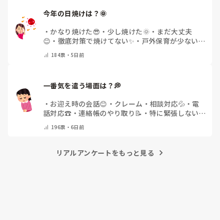
今年の日焼けは？🌞
・
かなり焼けた😎
・
少し焼けた🌞
・
まだ大丈夫
😊
・
徹底対策で焼けてない✨
・
戸外保育が少ない
🌿
・
その他(コメントで教えてください)
184
票・
5日前
一番気を遣う場面は？💭
・
お迎え時の会話😊
・
クレーム・相談対応💦
・
電
話対応☎️
・
連絡帳のやり取り📝
・
特に緊張しない
🌿
・
その他(コメントで教えてください)
196
票・
6日前
リアルアンケートをもっと見る