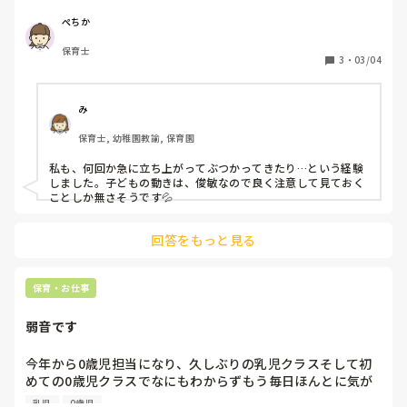
がいきなり椅子を引いて立ちあがり、その椅子に足をぶつけ
てしまい転倒しました。

ぺちか
子どもを庇いたかったのですが、体格のいい子で重さもあり
保育士
その子を庇うことができなかったです。

3
・
03/04
その子は頭を床にぶつけてしまいました。幸い、目立った外
傷はなくすぐに泣き止み落ち着いて過ごせていました。

み
もっと周りのことを見てから動けばよかった…など考えてば
保育士, 幼稚園教諭, 保育園
かりです。

子どもにも申し訳ない気持ちでいっぱいです。

私も、何回か急に立ち上がってぶつかってきたり…という経験
しました。子どもの動きは、俊敏なので良く注意して見ておく
今回のようなことが起こらないようにしたいのですが、何か
ことしか無さそうです💦
対策等ありましたらいただきたいです。
回答をもっと見る
保育・お仕事
弱音です
今年から0歳児担当になり、久しぶりの乳児クラスそして初
めての0歳児クラスでなにもわからずもう毎日ほんとに気が
狂いそうです😭

乳児
0歳児