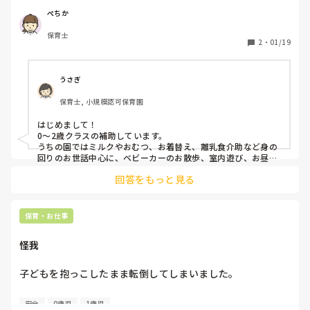
す。

ぺちか
園にはそのことを伝えた上で契約をしていただきました。

保育士
保育補助はどのような動き方になるのでしょうか？

2
・
01/19
子どもへの声掛けやどのように動いたらいいかなどアドバイ
ス等ありましたら教えていただきたいです！
うさぎ
保育士, 小規模認可保育園
はじめまして！

0〜2歳クラスの補助しています。

うちの園ではミルクやおむつ、お着替え、離乳食介助など身の
回りのお世話中心に、ベビーカーのお散歩、室内遊び、お昼寝
等で生活リズムを作る感じです。あとは、担任の保育計画に沿
回答をもっと見る
って制作(手形足形を活かしたものなど)とかですね。0歳さんな
のでゆったり優しい声掛けをしています。

あとは、とにかく怪我がないような見守りを。月齢差が大きい
のがこの学年なので、歩き始めた子が危なくないようにとか、
保育・お仕事
ねんねの子に他の子が落としたり投げたりしたおもちゃが当た
らないようにとか。ですかね。

怪我
0歳児さんは働いていても癒されます🥰頑張ってくださいね。
子どもを抱っこしたまま転倒してしまいました。

抱っこをして移動をしようとしたところ、足元にいた別の子
安全
0歳児
1歳児