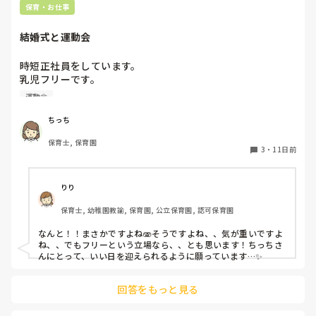
保育・お仕事
結婚式と運動会
時短正社員をしています。

乳児フリーです。

親友の結婚式と職場の運動会が被ってしまいました、、、😭

運動会
一応相談してみますが気が重いです、、💦
ちっち
保育士, 保育園
3
・
11日前
りり
保育士, 幼稚園教諭, 保育園, 公立保育園, 認可保育園
なんと！！まさかですよね🫨そうですよね、、気が重いですよ
ね、、でもフリーという立場なら、、とも思います！ちっちさ
んにとって、いい日を迎えられるように願っています…✨
回答をもっと見る