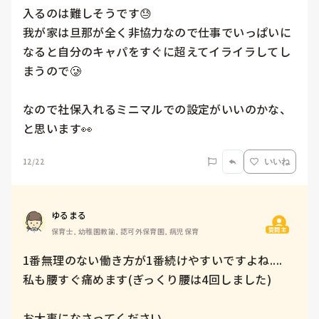
入るのは難しそうです😓

我が家は旦那が全く非協力なので仕事でいっぱいに
なると自分のキャパをすぐに超えてイライラしてし
まうので🥲

なので社保入れるミニマルでの設定がいいのかな、
12/22
いいね
ゆるまる
質問主
保育士, 幼稚園教諭, 認可外保育園, 病児保育
1番無理のない働き方が1番続けやすいですよね....

私も腰すぐ痛めます(ぎっくり腰は4回しました)

お大事になさってください。