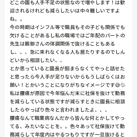
どこの園も人手不足の状態なので増やします！は歓
迎されるけれども減らしたいは中々難しいですよ
ね。。

今の時期はインフル等で職員もその子ども関係でも
欠けることがあるし私の職場ではご年配のパートの
先生は親御さんの体調関係で抜けることもある
し、、、急に来れなくなる人も居たりするのでしん
どいから相談したい、、

とか思っていると園長が掴まらなくてやっと話せた
と思ったら今人手が足りないからもうしばらくはお
願い！とかいうことになりがちなイメージです😅💦

私は腰痛が原因で今年悩んだ末に社保を抜けて勤務
を減らしている状態ですが減らすときに園長に相談
したらやっぱり色々と言われましたよ、、、

腰痛なんて職業病なんだから皆んな何とかしてやっ
てる、みたいなことを。。色々あって社保抜けて勤
務減らして年度内はやるつもりですが一旦抜けると