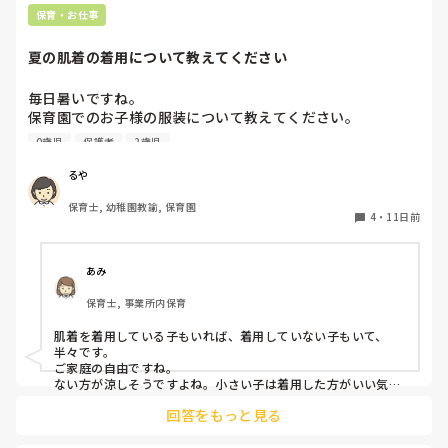
保育・お仕事
夏の肌着の着用について教えてください
毎日暑いですね。

保育園でのお子様の服装について教えてください。

0歳児
保護者
2歳児
今まで勤務していた園は四季を通じて肌着を着用していたの
ですが、4月から新しい園で勤務開始したところ、肌着を着
るや
ていませんでした。

保育士, 幼稚園教諭, 保育園
以前は夏も汗を吸わせるために肌着は必要ですと保護者に説
4
・
11日前
明していたのですが、肌着を着せていない今の園の子どもた
ちをみていると、肌着がないほうが涼しそうです。

あみ
色々な考え方があると思いますが、皆様の園では夏も肌着を
保育士, 事業所内保育
着せていますか？

ちょっと皆さまはどんな感じか聞いてみたくなりました。

肌着を着用している子もいれば、着用していない子もいて、
よろしくお願いいたします。
半々です。

ご家庭の自由ですね。

ない方が涼しそうですよね。小さい子は着用した方がいい気が
しますが…
回答をもっと見る