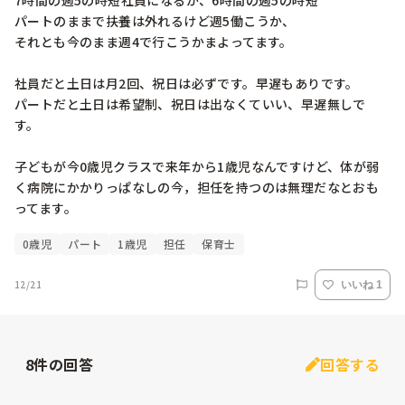
7時間の週5の時短社員になるか、6時間の週5の時短

パートのままで扶養は外れるけど週5働こうか、

それとも今のまま週4で行こうかまよってます。

社員だと土日は月2回、祝日は必ずです。早遅もありです。

パートだと土日は希望制、祝日は出なくていい、早遅無しで
す。

子どもが今0歳児クラスで来年から1歳児なんですけど、体が弱
く病院にかかりっぱなしの今，担任を持つのは無理だなとおも
0歳児
パート
1歳児
担任
保育士
12/21
いいね 1
8
件の回答
回答する