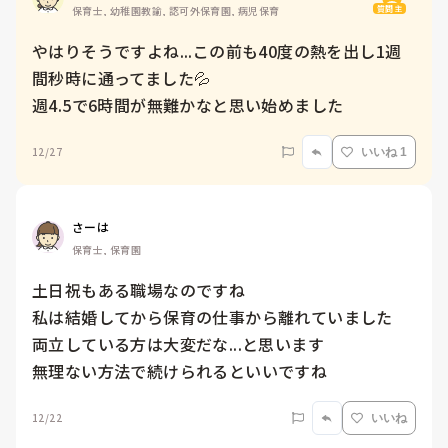
質問主
保育士, 幼稚園教諭, 認可外保育園, 病児保育
やはりそうですよね...この前も40度の熱を出し1週
間秒時に通ってました💦

週4.5で6時間が無難かなと思い始めました
12/27
いいね 1
さーは
保育士, 保育園
土日祝もある職場なのですね

私は結婚してから保育の仕事から離れていました

両立している方は大変だな...と思います

無理ない方法で続けられるといいですね
12/22
いいね