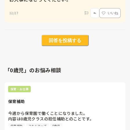
12/27
いいね
回答を投稿する
「0歳児」のお悩み相談
保育・お仕事
保育補助
今週から保育園で働くことになりました。

内容は0歳児クラスの担任補助とのことです。

保育士で働いた経験はありますが、保育園での仕事や未満児
保育補助
スキルアップ
0歳児
と関わることが今までなかったのでかなりドキドキしてま