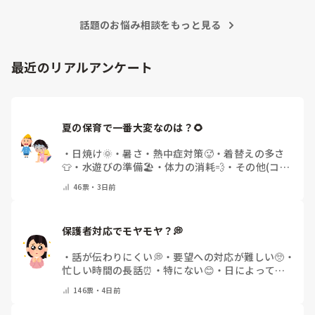
止めつつ、時間になったら保護者の方と「また遊びに来よう
ね」と声を掛けて切り替えます。

話題のお悩み相談をもっと見る
その日は大変だったと思いますが、最後はお母さんが抱っこし
て帰れたので、その対応で良かったのではないでしょうか。1
歳児にはよくある姿なので、自分を責めなくて大丈夫だと思い
ますよ〜😊
最近のリアルアンケート
夏の保育で一番大変なのは？🌻
・
日焼け🌞
・
暑さ・熱中症対策🥵
・
着替えの多さ
👕
・
水遊びの準備🏖️
・
体力の消耗💨
・
その他(コメ
ントで教えてください)
46
票・
3日前
保護者対応でモヤモヤ？💭
・
話が伝わりにくい💭
・
要望への対応が難しい🥺
・
忙しい時間の長話⏰
・
特にない😊
・
日によって違
う🌿
・
その他(コメントで教えてください)
146
票・
4日前