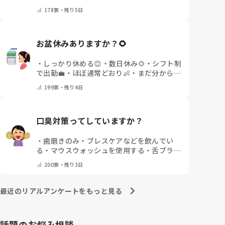
その他(コメントで教えてください)
178
票・
残り5日
お盆休みありますか？🌻
・
しっかり休める😊
・
数日休み🌻
・
シフト制
で出勤💼
・
ほぼ通常どおり👶
・
まだ分からな
い🤔
・
その他(コメントで教えてください)
199
票・
残り4日
口臭対策ってしていますか？
・
歯磨きのみ
・
ブレスケアなどを飲んでい
る
・
マウスウォッシュを使用する
・
舌ブラシ
でケアをしっかりする
・
フリスクをかじる
・
200
票・
残り3日
気にしたことない
・
その他(コメントで教え
て下さい)
最近のリアルアンケートをもっと見る
話題のお悩み相談