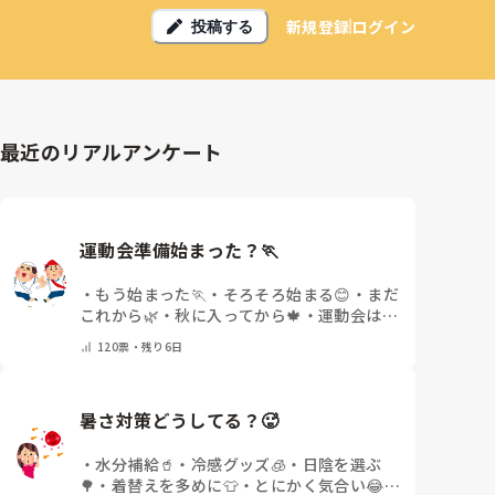
新規登録
ログイン
投稿する
最近のリアルアンケート
運動会準備始まった？🏃
・
もう始まった🏃
・
そろそろ始まる😊
・
まだ
これから🌿
・
秋に入ってから🍁
・
運動会はな
いor終わった✨
・
その他(コメントで教えて
120
票・
残り6日
ください)
暑さ対策どうしてる？🥵
・
水分補給🥤
・
冷感グッズ🧊
・
日陰を選ぶ
🌳
・
着替えを多めに👕
・
とにかく気合い😂
・