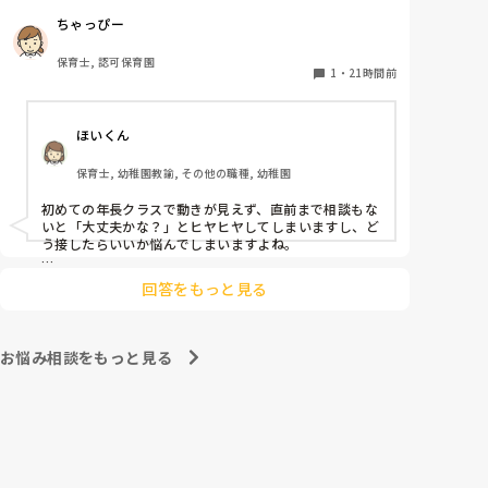
初めての割にわからないことを聞きにこなかったり、
ちゃっぴー
聞かないで様子見てると直前になるまで何もアクショ
ンがなかったり

保育士, 認可保育園
他の職員に聞いてる様子もなくて

1
・
21時間前
もう何考えてるんだかさっぱりです。

ほいくん
よほど自分に聞きづらいのか、聞く必要性さえ感じな
いのか、もうよくわからないです。

保育士, 幼稚園教諭, その他の職種, 幼稚園
対応にも悩みます。
初めての年長クラスで動きが見えず、直前まで相談もな
いと「大丈夫かな？」とヒヤヒヤしてしまいますし、ど
う接したらいいか悩んでしまいますよね。

後輩側は「何が分からないかも分からない状態」だった
回答をもっと見る
り、「こんなこと聞いたら迷惑かな」と抱え込んでいる
ケースがとても多いです。

待つスタイルから一歩踏み出して、リーダー側から「〇
お悩み相談をもっと見る
〇の件、どこまで進んだ？」「困ってることない？」と
具体的に声をかけて進捗を確認する仕組みを作ってみて
ください。

「毎日夕方に5分だけ進捗確認の時間を取る」などルー
ル化してしまうと、後輩も質問しやすくなりますよ。一
人で抱え込まず、声をかけやすい雰囲気作りから試して
みてくださいね。