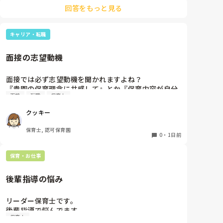
伝えて個人情報の履歴書は渡さず帰ります🥺！

回答をもっと見る
一応、持参の準備だけはしときます！

キャリア・転職
面接の志望動機
面接では必ず志望動機を聞かれますよね？

『貴園の保育理念に共感して』とか『保育内容が自分
面接
転職
保育士
に合ってると思いました』等々が多いかと思います
が、実際はどうなのでしょうか？

クッキー
私自身、園の雰囲気とか園の規模、保育内容は勘案し
ますが正直なところ、家から通いやすいか、給与はど
保育士, 認可保育園
うか…というところに重きを置いています

0
・
1日前
もちろんそんなことは話せませんが

皆さんは、志望動機をどのように答えていますか？ま
保育・お仕事
た、本音はどうですか？
後輩指導の悩み
リーダー保育士です。

後輩指導で悩んでます。

保育士
初めて年長を持つ後輩がいますが
