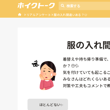
リアルアンケート
服の入れ間違いある？👕
服の入れ間
着替えや持ち帰り準備で
か？🥺💦

気を付けていても起こること
みなさんはどれくらいある
対策や工夫もコメントで教
ほとんどない✨