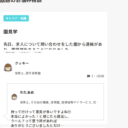
キャリア・転職
園見学
先日、求人について問い合わせをした園から連絡があ
り、園見学をすることになりました。

履歴書
持ち物
転職
私としては求人に応募したという認識ですが、『園見
学をご案内させていただきたいです』とのことで持ち
クッキー
物について質問しましたが、見学なので特にありませ
んとのこと

保育士, 認可保育園
1
・
1日前
このような場合は本当に見学だけで終了なのでしょう
か？

わたあめ
それとも、やはり履歴書や職務経歴書を持参した方が
良いのでしょうか？
保育士, その他の職種, 保育園, 放課後等デイサービス, 児童
発達支援施設
持って行けって意見が多いですよね🥺

本当によかった！と感じたら提出し、

うーん？って思う所があれば

ありがとうございましたとだけ
