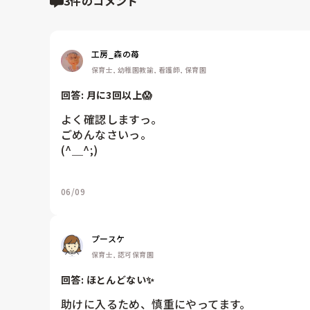
3件のコメント
工房_森の苺
保育士, 幼稚園教諭, 看護師, 保育園
回答: 
月に3回以上😱
よく確認しますっ。

ごめんなさいっ。

(^＿^;)
06/09
プースケ
保育士, 認可保育園
回答: 
ほとんどない✨
助けに入るため、慎重にやってます。