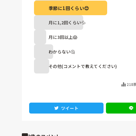
季節に1回くらい😊
月に1,2回くらい💦
月に3回以上😱
わからない🤔
その他(コメントで教えてください)
218
ツイート