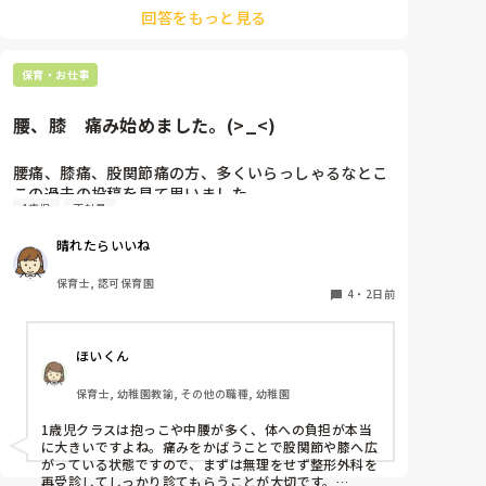
後輩側は「何が分からないかも分からない状態」だった
回答をもっと見る
り、「こんなこと聞いたら迷惑かな」と抱え込んでいる
ケースがとても多いです。

保育・お仕事
待つスタイルから一歩踏み出して、リーダー側から「〇
〇の件、どこまで進んだ？」「困ってることない？」と
具体的に声をかけて進捗を確認する仕組みを作ってみて
腰、膝　痛み始めました。(>_<)
ください。

「毎日夕方に5分だけ進捗確認の時間を取る」などルー
腰痛、膝痛、股関節痛の方、多くいらっしゃるなとこ
ル化してしまうと、後輩も質問しやすくなりますよ。一
この過去の投稿を見て思いました。

人で抱え込まず、声をかけやすい雰囲気作りから試して
1歳児
正社員
みてくださいね。
私は50代正社員1歳児担任です。

晴れたらいいね
という私も、２週間前、初めて腰痛になりました。

保育士, 認可保育園
右腰が痛くて、起き上がれない。

4
・
2日前
ようやく起き上がっても、立てない。

ようやく立てたら、しゃがめない。

ほいくん
驚きました。

保育士, 幼稚園教諭, その他の職種, 幼稚園
通院して、コルセット、湿布、痛み止め、電気などで
1歳児クラスは抱っこや中腰が多く、体への負担が本当
１週間乗り切ったら

に大きいですよね。痛みをかばうことで股関節や膝へ広
週末には、左が痛みだし、これも痛み止めや湿布で抑
がっている状態ですので、まずは無理をせず整形外科を
えて仕事をしていたら、

再受診してしっかり診てもらうことが大切です。
