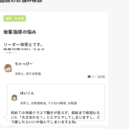
保育・お仕事
後輩指導の悩み
リーダー保育士です。

後輩指導で悩んでます。

保育士
初めて年長を持つ後輩がいますが

初めての割にわからないことを聞きにこなかったり、
ちゃっぴー
聞かないで様子見てると直前になるまで何もアクショ
ンがなかったり

保育士, 認可保育園
他の職員に聞いてる様子もなくて

2
・
2日前
もう何考えてるんだかさっぱりです。

ほいくん
よほど自分に聞きづらいのか、聞く必要性さえ感じな
いのか、もうよくわからないです。

保育士, 幼稚園教諭, その他の職種, 幼稚園
対応にも悩みます。
初めての年長クラスで動きが見えず、直前まで相談もな
いと「大丈夫かな？」とヒヤヒヤしてしまいますし、ど
う接したらいいか悩んでしまいますよね。
