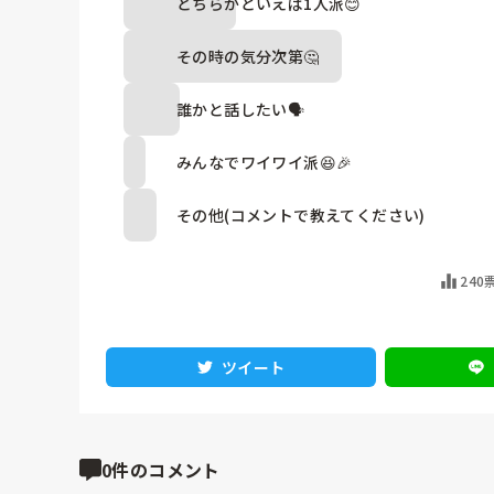
どちらかといえば1人派😊
その時の気分次第🤔
誰かと話したい🗣️
みんなでワイワイ派😆🎉
その他(コメントで教えてください)
240
ツイート
0件のコメント