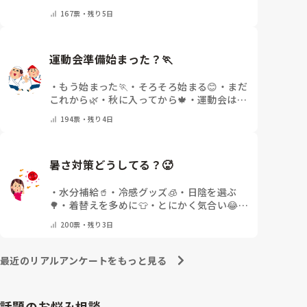
待遇✨
・
その他(コメントで教えてください)
167
票・
残り5日
運動会準備始まった？🏃
・
もう始まった🏃
・
そろそろ始まる😊
・
まだ
これから🌿
・
秋に入ってから🍁
・
運動会はな
いor終わった✨
・
その他(コメントで教えて
194
票・
残り4日
ください)
暑さ対策どうしてる？🥵
・
水分補給🥤
・
冷感グッズ🧊
・
日陰を選ぶ
🌳
・
着替えを多めに👕
・
とにかく気合い😂
・
その他(コメントで教えてください)
200
票・
残り3日
最近のリアルアンケートをもっと見る
話題のお悩み相談