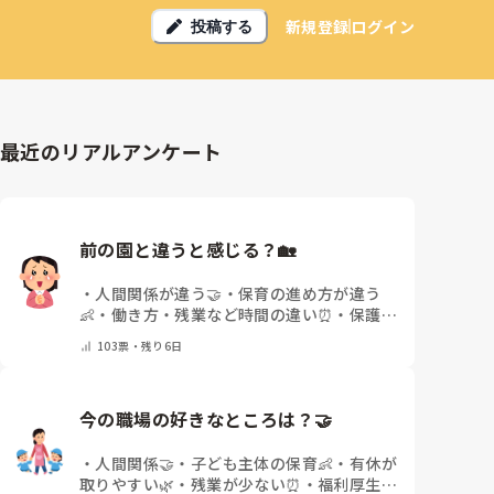
新規登録
ログイン
投稿する
最近のリアルアンケート
前の園と違うと感じる？🏡
・
人間関係が違う🤝
・
保育の進め方が違う
👶
・
働き方・残業など時間の違い⏰
・
保護者
の雰囲気が違う💬
・
給料が違う
・
転職経験な
103
票・
残り6日
し
・
その他(コメントで教えてください)
今の職場の好きなところは？🤝 
・
人間関係🤝
・
子ども主体の保育👶
・
有休が
取りやすい🌿
・
残業が少ない⏰
・
福利厚生・