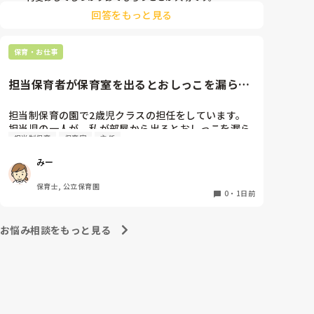
現場復帰の際は、床での立ち座りを避けるために低い椅
股関節、お尻、太もも、膝まで来はじめてしまいまし
回答をもっと見る
子を活用したり、抱っこや重い作業は周囲の先生に相談
た。

して頼むようにしてください。今はご自身の体を最優先
床から支えなしに立ち上がりにくくなり、痛みが走り
に、しっかり休んでくださいね。
ます。

保育・お仕事
立ち続けると、腰や股関節にきます。

自転車通勤ですが、それも、膝や太ももに痛みが来始
担当保育者が保育室を出るとおしっこを漏らす
めました。

2歳児
担当制保育の園で2歳児クラスの担任をしています。

今は８月。

担当児の一人が、私が部屋から出るとおしっこを漏ら
１週間休んでいます。

担当制保育
保育室
主任
すようになりました。

その子はパンツで過ごしていて、排尿間隔も空いてい
家でもやることはあります。

みー
ます。4月から私への執着が強かったのですが、特に
日常生活すら支障をきたすほどになりました。

寝かしつけの時に私がそばに行かないと繰り返し大き
保育士, 公立保育園
い声で呼んだり私が寝かしつけしている子にちょっか
0
・
1日前
椅子に座って作業をすれば？

いを出したり、何回もトイレに行きたいと言っていま
と、園で言われました。

した。行ったところで出ないこともしばしば… 

なので、子ども椅子程度の高さの踏み台に座って、試
お悩み相談をもっと見る
パンツで寝れる子が増えてきて、寝かしつけの時にト
してみました。

イレに行きたい子が時差でいるのですが、私がその対
応で外に出ようとするとその子も行きたがります。

ただじっと座っていても、5分も座ればお尻に痛みが
しかし寝かしつけに入る前にトイレでしっかり排尿し
きます。

ているので、その子には待っててねといい外に出てい
この高さの作業だと意外に、

ました。今日はそれで2回漏らしています。

体をひねる、少し立ち上がる、体を折りたたむような